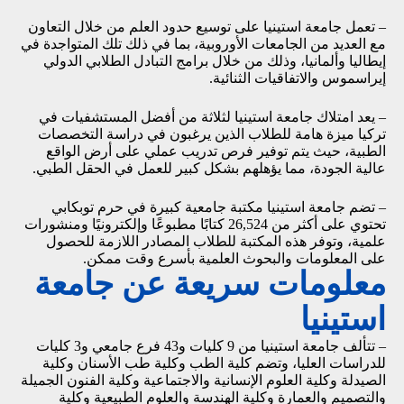
– تعمل جامعة استينيا على توسيع حدود العلم من خلال التعاون
مع العديد من الجامعات الأوروبية، بما في ذلك تلك المتواجدة في
إيطاليا وألمانيا، وذلك من خلال برامج التبادل الطلابي الدولي
إيراسموس والاتفاقيات الثنائية.
– يعد امتلاك جامعة استينيا لثلاثة من أفضل المستشفيات في
تركيا ميزة هامة للطلاب الذين يرغبون في دراسة التخصصات
الطبية، حيث يتم توفير فرص تدريب عملي على أرض الواقع
عالية الجودة، مما يؤهلهم بشكل كبير للعمل في الحقل الطبي.
– تضم جامعة استينيا مكتبة جامعية كبيرة في حرم توبكابي
تحتوي على أكثر من 26,524 كتابًا مطبوعًا وإلكترونيًا ومنشورات
علمية، وتوفر هذه المكتبة للطلاب المصادر اللازمة للحصول
على المعلومات والبحوث العلمية بأسرع وقت ممكن.
معلومات سريعة عن جامعة
استينيا
– تتألف جامعة استينيا من 9 كليات و43 فرع جامعي و3 كليات
للدراسات العليا، وتضم كلية الطب وكلية طب الأسنان وكلية
الصيدلة وكلية العلوم الإنسانية والاجتماعية وكلية الفنون الجميلة
والتصميم والعمارة وكلية الهندسة والعلوم الطبيعية وكلية