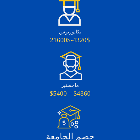
بكالوريوس
4320$-21600$
ماجستير
$4860 – $5400
خصم الجامعة