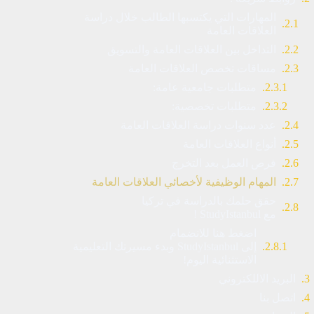
المهارات التي يكتسبها الطالب خلال دراسة
العلاقات العامة
التداخل بين العلاقات العامة والتسويق
مساقات تخصص العلاقات العامة
متطلبات جامعية عامة:
متطلبات تخصصية:
عدد سنوات دراسة العلاقات العامة
أنواع العلاقات العامة
فرص العمل بعد التخرج
المهام الوظيفية لأخصائي العلاقات العامة
حقق حلمك بالدراسة في تركيا
مع StudyIstanbul !
اضغط هنا للانضمام
إلى StudyIstanbul وبدء مسيرتك التعليمية
الاستثنائية اليوم!
البريد الاللكتروني
اتصل بنا