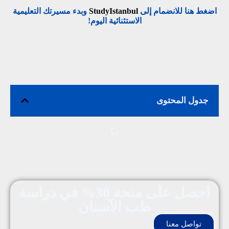
اضغط هنا للانضمام إلى
StudyIstanbul
وبدء مسيرتك التعليمية
الاستثنائية اليوم!
جدول المحتوى
احصل على منحة 30% في دراسة
طب الآسنان
تواصل معنا