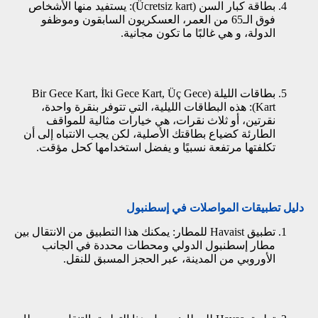
بطاقة كبار السن (Ücretsiz kart): يستفيد منها الأشخاص
فوق الـ65 من العمر، العسكريون السابقون وموظفو
الدولة، و هي غالبًا ما تكون مجانية.
بطاقات الليلة (Bir Gece Kart, İki Gece Kart, Üç Gece
Kart): هذه البطاقات الليلية، التي تتوفر بنقرة واحدة،
نقرتين، أو ثلاث نقرات، هي خيارات مثالية للمواقف
الطارئة كضياع بطاقتك الأصلية، لكن يجب الانتباه إلى أن
تكلفتها مرتفعة نسبيًا و يفضل استخدامها كحل مؤقت.
دليل تطبيقات المواصلات في إسطنبول
تطبيق Havaist للمطار: يمكنك هذا التطبيق من الانتقال بين
مطار إسطنبول الدولي ومحطات محددة في الجانب
الأوروبي من المدينة، عبر الحجز المسبق للنقل.