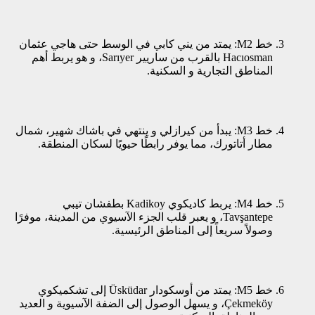
خط M2: يمتد من يني كابي في الوسط حتى هاجي عثمان
Hacıosman بالقرب من ساريير Sarıyer، و هو يربط أهم
المناطق التجارية و السكنية.
خط M3: يبدأ من كيرازلي و ينتهي في باشاك شهير، شمال
مطار أتاتورك، مما يوفر رابطًا حيويًا لسكان المنطقة.
خط M4: يربط كاديكوي Kadikoy بطفشان تيبي
Tavşantepe، و يعبر قلب الجزء الآسيوي من المدينة، موفرًا
وصولاً سريعاً إلى المناطق الرئيسية.
خط M5: يمتد من أوسكودار Üsküdar إلى تشكميكوي
Çekmeköy، و يسهل الوصول إلى الضفة الآسيوية و العديد