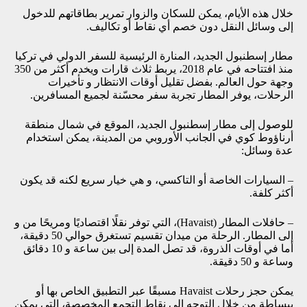
خلال هذه الأيام، يمكن للسكان والزوار تمرير بطاقاتهم للدخول
إلى وسائل النقل دون خصم أي نقاط أو تكاليف.
مطار إسطنبول الجديد، المنارة الرئيسية للسفر الدولي في تركيا
منذ افتتاحه في عام 2018، يربط ثلاث قارات ويخدم أكثر من 350
وجهة حول العالم. بفضل تقليل أوقات الانتظار و تأخيرات
الرحلات، يوفر المطار تجربة سفر محسّنة لجميع المسافرين.
للوصول إلى مطار إسطنبول الجديد، الموقع في شمال منطقة
أرناؤوط كوي في الجانب الأوروبي من المدينة، يمكن استخدام
عدة وسائل:
– السيارات الخاصة أو التاكسي، و هي خيار سريع لكنه قد يكون
أكثر كلفة.
– حافلات المطار (Havaist)، التي توفر نقلًا اقتصاديًا ومريحًا من و
إلى المطار. الرحلة من ميدان تقسيم تستغرق حوالي 50 دقيقة،
أما في أوقات الذروة، قد تصل المدة إلى بين ساعة و 10 دقائق
وساعة و 50 دقيقة.
يمكن حجز رحلات Havaist مسبقًا عبر التطبيق الخاص بها أو
ببساطة من خلال التوجه إلى نقاط التجمع المخصصة، التي يمكن