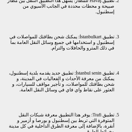
تطبيق Havaş للمطار: يسهل هذا التطبيق التنقل بين مطار
صبيحة و محطات محددة في الجانب الآسيوي من
إسطنبول.
تطبيق İstanbulkart: يمكنك شحن بطاقتك للمواصلات في
إسطنبول و استخدامها في جميع وسائل النقل العامة بما
في ذلك المترو والحافلات والترام.
تطبيق İstanbul senin: تطبيق جديد يقدمه بلدية إسطنبول،
يمكنك من معرفة الأحداث و الفعاليات في المدينة، و
شحن بطاقتك للمواصلات، و تأجير مواقف للسيارات، و
العثور على نقاط واي فاي في وسائل النقل العامة.
تطبيق Trafi: يوفر هذا التطبيق معرفة شبكات النقل
المتوفرة التي تربط بين إسطنبول و بورصا و أزمير و
أنقرة، بالإضافة إلى معرفة الطرق الداخلية في كل مدينة
وخرائط الطرق.