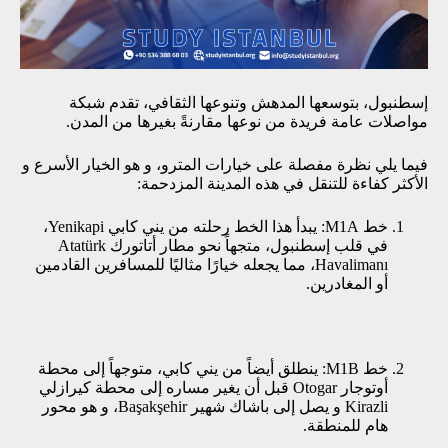
إسطنبول، بتوسعها المدهش وتنوعها الثقافي، تقدم شبكة
مواصلات عامة فريدة من نوعها مقارنةً بغيرها من المدن.
فيما يلي نظرة مفصلة على خيارات المترو، و هو الخيار الأسرع و
الأكثر كفاءة للتنقل في هذه المدينة المزدحمة:
خط M1A: يبدأ هذا الخط رحلته من يني كابي Yenikapi،
في قلب إسطنبول، متجهاً نحو مطار أتاتورك Atatürk
Havalimanı، مما يجعله خيارًا مثاليًا للمسافرين القادمين
أو المغادرين.
خط M1B: ينطلق أيضاً من يني كابي، متوجهاً إلى محطة
أوتوجار Otogar قبل أن يغير مساره إلى محطة كيرازلي
Kirazli و يصل إلى باشاك شهير Başakşehir، و هو محور
هام للمنطقة.