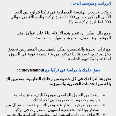
الرواتب ومتوسط الدخل:
رواتب خريجي الهندسة المعمارية في تركيا تتراوح بين الحد
الأدنى المذكور حوالي 80,000 ليرة تركية والحد الأقصى حوالي
141,000 ليرة تركية سنويًا.
ومع ذلك، يمكن أن تتغير هذه الأرقام بناءً على عوامل مثل
الموقع، نوع العمل، الخبرة، والمهارات الخاصة.
مع تزايد الخبرة والتخصص، يمكن للمهندسين المعماريين تحقيق
دخل مرتفع، خصوصًا إذا تمكنوا من بناء سمعة قوية في السوق
أو افتتحوا مكاتبهم الخاصة.
حقق حلمك بالدراسة في تركيا مع
StudyIstanbul
!
نحن هنا لنرافقك في كل خطوة من رحلتك التعليمية، مقدمين لك
باقة من الخدمات الحصرية والمميزة.
استفد من القبول الجامعي بدون تكاليف، منح دراسية
جزئية، وخصومات حصرية تلبي احتياجاتك.
استمتع بالترحيب الحار عند وصولك مع خدمة استقبال من
المطار وباقات تخفيضية لتسهيل استقرارك في تركيا.
بالإضافة إلى ذلك، استشاراتنا التعليمية الشاملة والمجانية