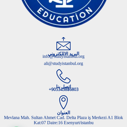
البريد الاللكتروني
info@studyistanbul.org
ali@studyistanbul.org
اتصل بنا
905343816803+
905343886803+
العنوان
Mevlana Mah. Sultan Ahmet Cad. Delta Plaza iş Merkezi A1 Blok
Kat:07 Daire:16 Esenyurt/istanbu