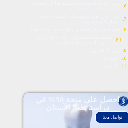
فرص دراسة التخصصات العلمية لحاملي الشهادة
الأدبية في الجامعات التركية
تعرّف على بعض التخصصات العلمية المتاحة
لحاملي الشهادة الأدبية:
حقق حلمك بالدراسة في تركيا مع StudyIstanbul !
اضغط هنا للانضمام إلى StudyIstanbul وبدء
مسيرتك التعليمية الاستثنائية اليوم!
البريد الاللكتروني
اتصل بنا
العنوان
احصل على منحة 30% في
دراسة طب الآسنان
تواصل معنا