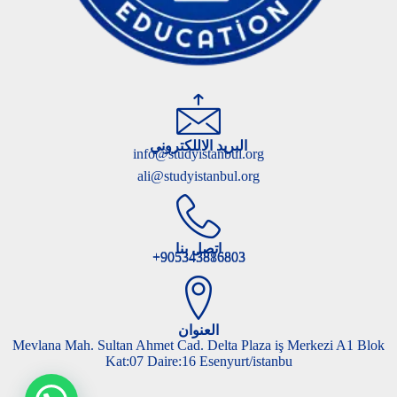
البريد الاللكتروني
info@studyistanbul.org
ali@studyistanbul.org
اتصل بنا
905343816803+
905343886803+
العنوان
Mevlana Mah. Sultan Ahmet Cad. Delta Plaza iş Merkezi A1 Blok
Kat:07 Daire:16 Esenyurt/istanbu