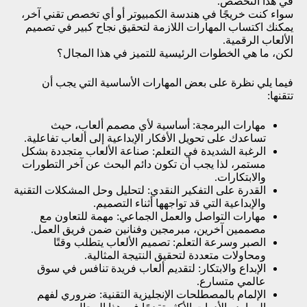
في هذا التخصص.
سواء كنت خريجًا في هندسة الكمبيوتر أو أي تخصص تقني آخر،
يمكنك اكتساب المهارات اللازمة لتحقيق نجاح كبير في تصميم
الألعاب الرقمية.
لكن، ما هي الخطوات الرئيسية للتميز في هذا المجال؟
فيما يلي نظرة على بعض المهارات الأساسية التي يجب أن
تتقنها:
مهارات البرمجة: أساسية لأي مصمم ألعاب، حيث
تساعدك على تحويل الأفكار الإبداعية إلى ألعاب تفاعلية.
الرغبة الشديدة في التعلم: صناعة الألعاب متجددة بشكل
مستمر، لذا يجب أن تكون دائم البحث عن آخر التطورات
والابتكارات.
القدرة على التفكير النقدي: لتحليل وحل المشكلات التقنية
والإبداعية التي قد تواجهها أثناء التصميم.
مهارات التواصل والعمل الجماعي: مهمة للتعاون مع
مصممين آخرين، مبرمجين وفنانين ضمن فريق العمل.
الصبر وسرعة التعلم: تصميم الألعاب يتطلب وقتًا
ومحاولات متعددة لتحقيق النتيجة المثالية.
الإبداع والابتكار: لتقديم ألعاب فريدة تنافس في سوق
عالمي متسارع.
الإلمام بالمصطلحات الإنجليزية التقنية: ضروري لفهم