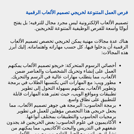
فرص العمل المتنوعة لخريجي تصميم الألعاب الرقمية
تصميم الألعاب الإلكترونية ليس مجرد مجال للترفيه؛ بل يفتح
أبوابًا واسعة للفرص الوظيفية المتنوعة للخريجين.
هناك عدة مجالات مهنية يمكن لخريجي تخصص تصميم الألعاب
الرقمية أن يدخلوا فيها، كل حسب مهاراته واهتماماته. إليك أبرز
هذه المجالات:
أخصائي الرسوم المتحركة: خريجو تصميم الألعاب يمكنهم
العمل على إنشاء وتحريك الشخصيات والعناصر ضمن
الألعاب، مما يتطلب مهارات عالية في الرسم والتحريك.
مطور ويب: مع المهارات التي يكتسبها الطلاب في برمجة
وتطوير الألعاب، يمكنهم بسهولة التحول إلى تطوير
تطبيقات ومواقع الويب، حيث تعتبر هذه المهارات قابلة
للتطبيق على نطاق واسع.
برمجة الحاسوب: البرمجة هي جوهر تصميم الألعاب، مما
يجعل خريجي هذا التخصص مؤهلين للعمل في تطوير
برمجيات الحاسوب والتطبيقات بمختلف أنواعها.
الأكاديميون في علوم الحاسوب: بعض الخريجين قد يجدون
شغفهم في التدريس والبحث الأكاديمي، مما يمكنهم من
تشارك خبراتهم مع الجيل القادم من مصممي الألعاب.