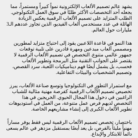
يشهد عالم تصميم الألعاب الإلكترونية نمواً كبيراً ومستمراً، مما
يجعله أحد التخصصات الأكثر طلبًا في سوق العمل التكنولوجي.
الطلب المتزايد على تصميم الألعاب الرقمية يعكس الزيادة
الهائلة في عدد مستخدمي ألعاب الفيديو، الذين تجاوز عددهم الـ3
مليارات حول العالم.
هذا النمو في قاعدة اللاعبين يقود إلى احتياج متزايد لمطورين
ومصممي ألعاب مبدعين ومهرة قادرين على تلبية توقعات
جمهور عالمي متنوع. التخصص في تصميم الألعاب الرقمية لا
يقتصر على الجوانب التقنية مثل البرمجة وتطوير الألعاب
فحسب، بل يشمل أيضًا فهم ديناميكيات اللعبة، سرد القصص،
وتصميم الشخصيات والبيئات التفاعلية.
مع استمرار التطور في التكنولوجيا وتوسع صناعة الألعاب، يبرز
تخصيص تصميم الألعاب الرقمية كفرصة مهنية مثالية للشباب
الراغبين في دخول هذا المجال الحيوي. الخريجين في هذا
التخصص لديهم فرص عمل متنوعة، من العمل في استوديوهات
تطوير الألعاب الكبرى إلى إنشاء مشاريعهم الخاصة.
باختصار، تخصص تصميم الألعاب الرقمية ليس فقط يوفر مساراً
مهنياً مليئاً بالفرص، بل يعد أيضًا بمستقبل مزدهر في عالم يسعى
دائماً للابتكار والإبداع.