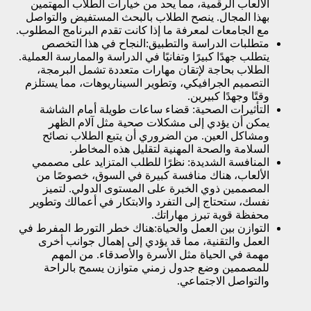
الألعاب الرقمية، مما يحد من خيارات الطلاب المهتمين
بهذا المجال. ينصح الطلاب بالبحث المستفيض والتواصل
مع الجامعات لمعرفة ما إذا كانت تقدم البرنامج المطلوب.
متطلبات الدراسة والتطبيق:النجاح في هذا التخصص
يتطلب جهدًا كبيرًا وتفانيًا في الدراسة والممارسة العملية.
الطلاب بحاجة لإتقان مهارات متعددة تشمل البرمجة،
التصميم الجرافيكي، وتطوير السيناريوهات، مما يستلزم
وقتًا وجهدًا كبيرين.
التأثيرات الصحية: قضاء ساعات طويلة أمام الشاشة
يمكن أن يؤدي إلى مشكلات صحية مثل آلام الظهر
ومشاكل العين. من الضروري أن يتبع الطلاب نصائح
السلامة والصحة المهنية لتقليل هذه المخاطر.
المنافسة الشديدة: نظرًا للطلب المتزايد على مصممي
الألعاب، هناك منافسة كبيرة في السوق، خصوصًا من
المصممين ذوي الخبرة على المستوى الدولي. لتميز
نفسك، ستحتاج إلى التفرد والابتكار في أعمالك وتطوير
محفظة قوية تبرز مهاراتك.
التوازن بين العمل والحياة:هناك خطر التورط المفرط في
العمل والتقنية، مما قد يؤدي إلى إهمال جوانب أخرى
مهمة في الحياة مثل الأسرة والأصدقاء. من المهم
للمصممين وضع جدول زمني متوازن يسمح بالراحة
والتواصل الاجتماعي.