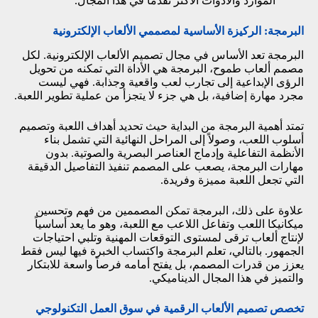
الموارد والأدوات الأكثر تقدمًا في هذا المجال.
البرمجة: الركيزة الأساسية لمصممي الألعاب الإلكترونية
البرمجة تعد الأساس في مجال تصميم الألعاب الإلكترونية. لكل
مصمم ألعاب طموح، البرمجة هي الأداة التي تمكنه من تحويل
الرؤى الإبداعية إلى تجارب لعب واقعية وجذابة. فهي ليست
مجرد مهارة إضافية، بل هي جزء لا يتجزأ من عملية تطوير اللعبة.
تمتد أهمية البرمجة من البداية حيث تحديد أهداف اللعبة وتصميم
أسلوب اللعب، وصولاً إلى المراحل النهائية التي تشمل بناء
الأنظمة التفاعلية وإدماج العناصر البصرية والصوتية. بدون
مهارات البرمجة، يصعب على المصمم تنفيذ التفاصيل الدقيقة
التي تجعل اللعبة مميزة وفريدة.
علاوة على ذلك، البرمجة تمكن المصممين من فهم وتحسين
ميكانيكا اللعب وتفاعل اللاعب مع اللعبة، وهو ما يعد أساسياً
لإنتاج ألعاب ترقى لمستوى التوقعات المهنية وتلبي احتياجات
الجمهور. بالتالي، تعلم البرمجة واكتساب الخبرة فيها ليس فقط
يعزز من قدرات المصمم، بل يفتح أمامه فرصاً واسعة للابتكار
والتميز في هذا المجال الديناميكي.
تخصص تصميم الألعاب الرقمية في سوق العمل التكنولوجي