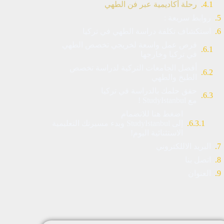
رحلة أكاديمية عبر فن الطهي
روابط سريعة :
استكشاف تكلفة دراسة الطهي في تركيا
فرص عمل واسعة لخريجي تخصص الطهي
في تركيا وخارجها
أفضل الجامعات التركية لدراسة تخصص
الطبخ والطهي
حقق حلمك بالدراسة في تركيا
مع StudyIstanbul !
اضغط هنا للانضمام
إلى StudyIstanbul وبدء مسيرتك التعليمية
الاستثنائية اليوم!
البريد الاللكتروني
اتصل بنا
العنوان