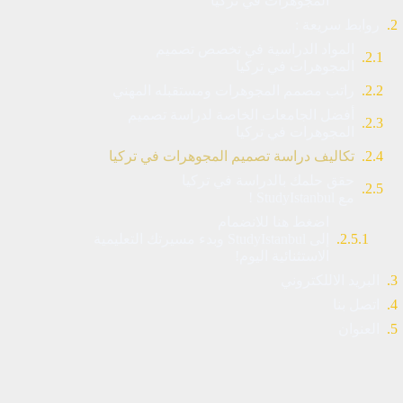
المجوهرات في تركيا
روابط سريعة :
المواد الدراسية في تخصص تصميم
المجوهرات في تركيا
راتب مصمم المجوهرات ومستقبله المهني
أفضل الجامعات الخاصة لدراسة تصميم
المجوهرات في تركيا
تكاليف دراسة تصميم المجوهرات في تركيا
حقق حلمك بالدراسة في تركيا
مع StudyIstanbul !
اضغط هنا للانضمام
إلى StudyIstanbul وبدء مسيرتك التعليمية
الاستثنائية اليوم!
البريد الاللكتروني
اتصل بنا
العنوان