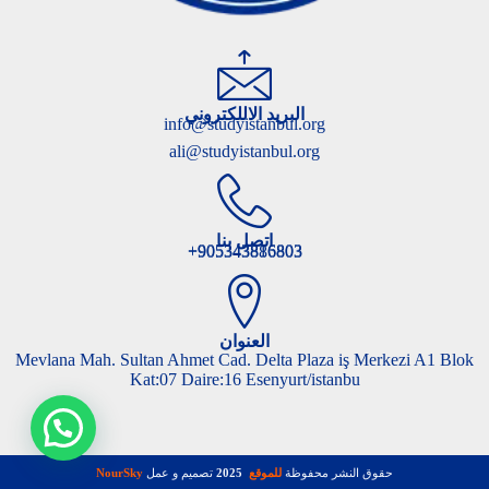
البريد الاللكتروني
info@studyistanbul.org
ali@studyistanbul.org
اتصل بنا
905343816803+
905343886803+
العنوان
Mevlana Mah. Sultan Ahmet Cad. Delta Plaza iş Merkezi A1 Blok
Kat:07 Daire:16 Esenyurt/istanbu
حقوق النشر محفوظة
للموقع
2025
تصميم و عمل
NourSky