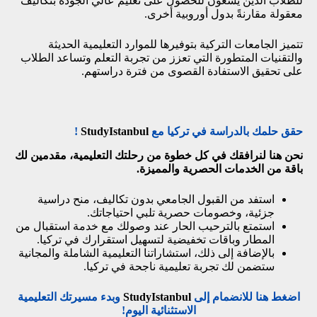
للطلاب الذين يسعون للحصول على تعليم عالي الجودة بتكاليف
معقولة مقارنةً بدول أوروبية أخرى.
تتميز الجامعات التركية بتوفيرها للموارد التعليمية الحديثة
والتقنيات المتطورة التي تعزز من تجربة التعلم وتساعد الطلاب
على تحقيق الاستفادة القصوى من فترة دراستهم.
حقق حلمك بالدراسة في تركيا مع
StudyIstanbul
!
نحن هنا لنرافقك في كل خطوة من رحلتك التعليمية، مقدمين لك
باقة من الخدمات الحصرية والمميزة.
استفد من القبول الجامعي بدون تكاليف، منح دراسية
جزئية، وخصومات حصرية تلبي احتياجاتك.
استمتع بالترحيب الحار عند وصولك مع خدمة استقبال من
المطار وباقات تخفيضية لتسهيل استقرارك في تركيا.
بالإضافة إلى ذلك، استشاراتنا التعليمية الشاملة والمجانية
ستضمن لك تجربة تعليمية ناجحة في تركيا.
اضغط هنا للانضمام إلى
StudyIstanbul
وبدء مسيرتك التعليمية
الاستثنائية اليوم!