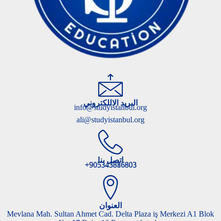
البريد الاللكتروني
info@studyistanbul.org
ali@studyistanbul.org
اتصل بنا
905343816803+
905343886803+
العنوان
Mevlana Mah. Sultan Ahmet Cad. Delta Plaza iş Merkezi A1 Blok