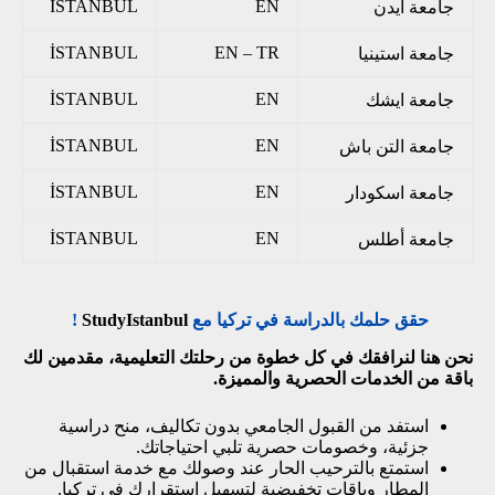
İSTANBUL
EN
جامعة ايدن
İSTANBUL
EN – TR
جامعة استينيا
İSTANBUL
EN
جامعة ايشك
İSTANBUL
EN
جامعة التن باش
İSTANBUL
EN
جامعة اسكودار
İSTANBUL
EN
جامعة أطلس
حقق حلمك بالدراسة في تركيا مع
StudyIstanbul
!
نحن هنا لنرافقك في كل خطوة من رحلتك التعليمية، مقدمين لك
باقة من الخدمات الحصرية والمميزة.
استفد من القبول الجامعي بدون تكاليف، منح دراسية
جزئية، وخصومات حصرية تلبي احتياجاتك.
استمتع بالترحيب الحار عند وصولك مع خدمة استقبال من
المطار وباقات تخفيضية لتسهيل استقرارك في تركيا.