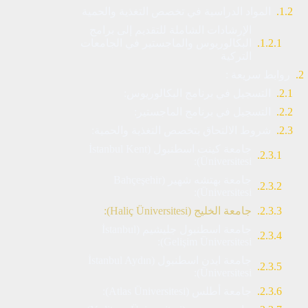
المواد الدراسية في تخصص التغذية والحمية
الإرشادات الشاملة للتقديم إلى برامج
البكالوريوس والماجستير في الجامعات
التركية
روابط سريعة :
التسجيل في برنامج البكالوريوس:
التسجيل في برنامج الماجستير:
شروط الالتحاق بتخصص التغذية والحمية:
جامعة كينت اسطنبول (İstanbul Kent
Üniversitesi):
جامعة بهتشه شهير (Bahçeşehir
Üniversitesi):
جامعة الخليج (Haliç Üniversitesi):
جامعة اسطنبول جليشيم (İstanbul
Gelişim Üniversitesi):
جامعة ايدن اسطنبول (İstanbul Aydın
Üniversitesi):
جامعة أطلس (Atlas Üniversitesi):