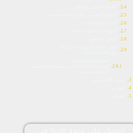
القطاع الصحي والطبي
القطاع التعليمي والرعاية الاجتماعية
الصناعة والتجارة
القطاعات الخدمية الأخرى
البحث والتطوير
حقق حلمك بالدراسة في تركيا
مع StudyIstanbul !
اضغط هنا للانضمام
إلى StudyIstanbul وبدء مسيرتك التعليمية
الاستثنائية اليوم!
البريد الاللكتروني
اتصل بنا
العنوان
احصل على منحة 30% في