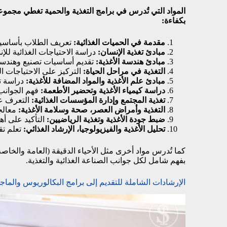
المواد التي تُدرس في برامج التغذية والحمية تغطي مجمو
بكفاءة:
مقدمة في الحميات الغذائية:
تعريف الطلاب بأساسيات
مبادئ تغذية الإنسان:
دراسة الاحتياجات الغذائية للإنس
مبادئ هندسة الأغذية:
تقديم أساسيات تصنيع وهندسة 
التغذية في مراحل الحياة:
التركيز على الاحتياجات ال
مبادئ علم الأغذية والمواد المضافة للأغذية:
دراسة تك
دراسة كيمياء الأغذية وتحضير الأطعمة:
فهم الجوانب 
تغذية المجتمع وإدارة المؤسسات الغذائية:
التعرف عل
التغذية وأمراض العصر، صحة وسلامة الأغذية:
معالجة
ضبط جودة الأغذية وتغذية الرياضيين:
التأكيد على أه
تحليل الأغذية والفيزيولوجيا، الإرشاد الغذائي:
تعلم تقن
كما تُدرس مواد أخرى مثل الأحياء الدقيقة (العامة والخاصة ب
بفهم شامل لكل جوانب الصناعة الغذائية والتغذية.
الإرشادات الشاملة للتقديم إلى برامج البكالوريوس والماج