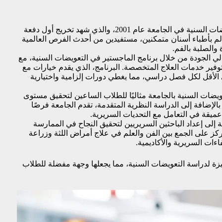
منذ تأسيس برنامج ماجستير التعويضات السنية في الجامعة عام 2001، والذي شهد تخريج أول دفعة
ويد العالم بأطباء أسنان متمكنين، مستفيدين من أحدث الفرص العالمية
والصلبة بالفم.
لي الجودة من خلال برنامج الماجستير في التعويضات السنية، مع
وفير خدمات العلاج المتخصصة. البرنامج، الذي يقدم خيارات مع
طروحة، يتطلب إكمال 30 ساعة ECTS على الأقل لكل فصل دراسي، مما يغطي دورات إلزامية واختيارية
عويضات السنية بالجامعة مثاليًا للطلاب الساعين لتحقيق مستوى
لإضافة إلى الدراسة النظرية المتقدمة، تقدم الجامعة فرصًا
ميقة في التعامل مع التحديات السريرية.
 إلى إعداد الباحثين السريريين لتحقيق النجاح في الممارس
ة
 تركز على الجمع بين الفن والعلم في علاج أمراض اللثة وزراعة
اءات السريرية والأكاديمية.
تميزة لدراسة التعويضات السنية، مما يجعلها وجهة مفضلة للطلاب