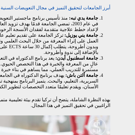
أبرز الجامعات لتحقيق التميز في مجال التعويضات السنية
جامعة يدي تبه:
في عام 2003، تمضي الجامعة قدمًا بهدف تز
لإعداد خطط علاجية متقدمة لفقدان الأنسجة الرخوة 
جامعة يني يوزيل:
تركز الجامعة على تقديم تعليم عا
العمل على إثراء المعرفة من خلال البحث العلمي وت
وبدون أ
بالإضافة إلى ندوة وأطروحة.
جامعة اسطنبول أيدن:
يعد برنامج الدكتوراه في الت
عالٍ من المعرفة والخبرة في هذا التخصص الحيوي. با
مستمرة للتدريب العملي، مما يساهم في بناء خبرة ع
جامعة ألتن باش:
يهدف برنامج الدكتوراه في الجامعة
السريرية، التعليم، والبحث. يتميز البرنامج بمنهجية
الأسنان، ويقدم تعليمًا متعدد التخصصات لتطوير الكف
بهذه النظرة الشاملة، يتضح أن تركيا تقدم بيئة تعليمية م
الراغبين في تحقيق التميز في هذا المجال.